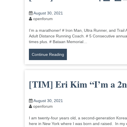
August 30, 2021
openforum
I’m a marathoner! # Iron Man, Ultra Runner, and Trail A
Adult Distance Running Coach. # 5 Consecutive annual
times plus. # Bataan Memorial…
Continue Reading
[TIM] Eri Kim “I’m a 2
August 30, 2021
openforum
I am twenty-four years old, a second-generation Kore
here in New York where I was born and raised. In my e