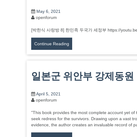
May 6, 2021
openforum
[박한식 사랑방 8] 한민족 두국가 세정부 https://youtu.be/
Continue Reading
일본군 위안부 강제동원
April 5, 2021
openforum
"This book provides the most complete account yet of t
seek redress for the survivors. Drawing upon a vast tr
evidence, the author creates an invaluable record of 