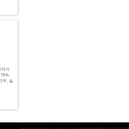
근로자가
75%
근무, 실