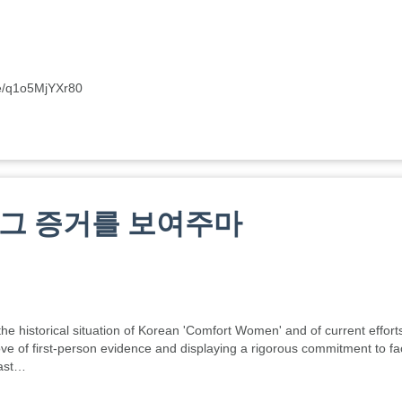
q1o5MjYXr80
 그 증거를 보여주마
he historical situation of Korean 'Comfort Women' and of current effort
ove of first-person evidence and displaying a rigorous commitment to fa
past…