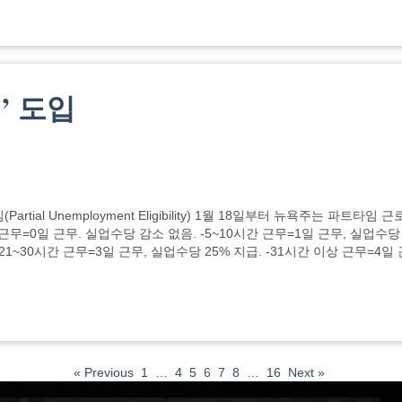
’ 도입
ial Unemployment Eligibility) 1월 18일부터 뉴욕주는 파트타임 
무=0일 근무. 실업수당 감소 없음. -5~10시간 근무=1일 근무, 실업수당 
-21~30시간 근무=3일 근무, 실업수당 25% 지급. -31시간 이상 근무=4일 
« Previous
1
…
4
5
6
7
8
…
16
Next »