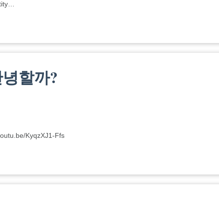
tity…
안녕할까?
u.be/KyqzXJ1-Ffs