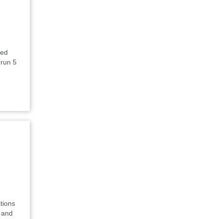
ied
 run 5
tions
n and